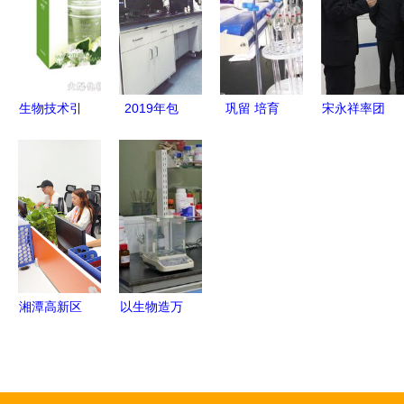
路“狂飙”
的双重革命
探索
生物技术引
2019年包
巩留 培育
宋永祥率团
领日化新篇
头市十大科
新质生产
赴泰州考察
章 广州佰
技进展
力，让企业
聚焦招商引
宝莉的研发
在科技创新
资与生物技
之路
中心唱主角
术研发合作
——通信技
术开发的探
索之路
湘潭高新区
以生物造万
聚焦科技引
物 合成生
领，打造通
物产业化提
信技术创新
速，开启生