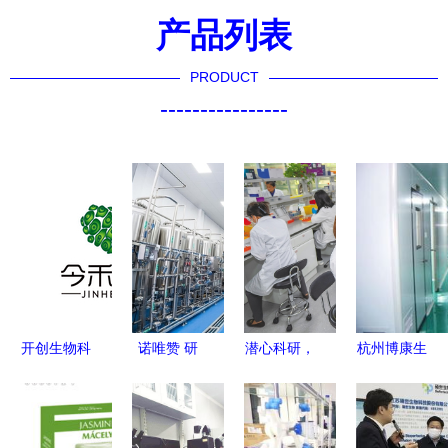
产品列表
PRODUCT
----------------
开创生物科
诺唯赞 研
潜心科研，
杭州博康生
技新纪元
发生产双管
培育农
物科技在通
前沿研发驱
齐下，生物
业“芯”与通
信技术开发
动未来健康
领域一
信技术开发
领域的创新