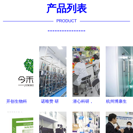
产品列表
PRODUCT
----------------
开创生物科
诺唯赞 研
潜心科研，
杭州博康生
技新纪元
发生产双管
培育农
物科技在通
前沿研发驱
齐下，生物
业“芯”与通
信技术开发
动未来健康
领域一
信技术开发
领域的创新