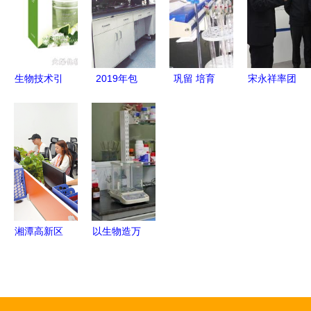
路“狂飙”
的双重革命
探索
生物技术引
2019年包
巩留 培育
宋永祥率团
领日化新篇
头市十大科
新质生产
赴泰州考察
章 广州佰
技进展
力，让企业
聚焦招商引
宝莉的研发
在科技创新
资与生物技
之路
中心唱主角
术研发合作
——通信技
术开发的探
索之路
湘潭高新区
以生物造万
聚焦科技引
物 合成生
领，打造通
物产业化提
信技术创新
速，开启生