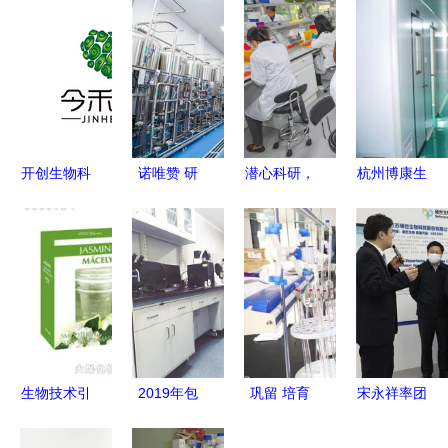
开创生物科
诺唯赞 研
潜心科研，
杭州博康生
技新纪元
发生产双管
培育农
物科技在通
前沿研发驱
齐下，生物
业“芯”与通
信技术开发
动未来健康
领域一
信技术开发
领域的创新
路“狂飙”
的双重革命
探索
生物技术引
2019年包
巩留 培育
宋永祥率团
领日化新篇
头市十大科
新质生产
赴泰州考察