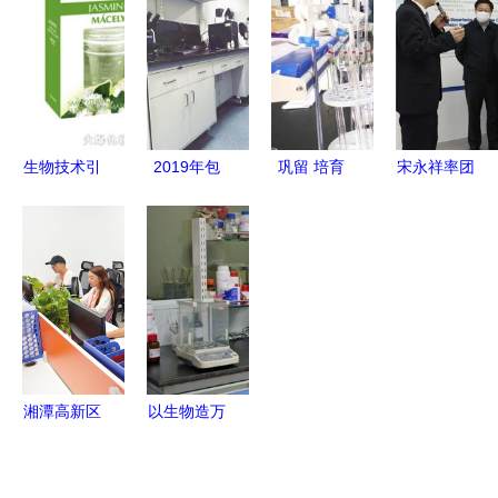
动未来健康
领域一
信技术开发
领域的创新
路“狂飙”
的双重革命
探索
生物技术引
2019年包
巩留 培育
宋永祥率团
领日化新篇
头市十大科
新质生产
赴泰州考察
章 广州佰
技进展
力，让企业
聚焦招商引
宝莉的研发
在科技创新
资与生物技
之路
中心唱主角
术研发合作
——通信技
术开发的探
索之路
湘潭高新区
以生物造万
聚焦科技引
物 合成生
领，打造通
物产业化提