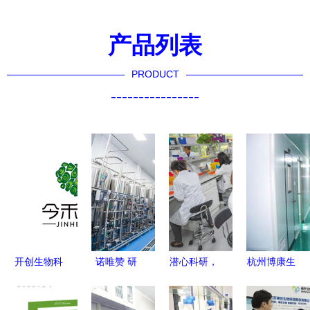
产品列表
PRODUCT
----------------
开创生物科
诺唯赞 研
潜心科研，
杭州博康生
技新纪元
发生产双管
培育农
物科技在通
前沿研发驱
齐下，生物
业“芯”与通
信技术开发