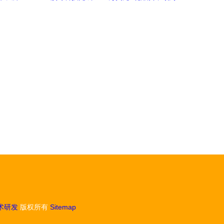
区，共促
资本领投，AI制药研发再添新动力
术研发
版权所有
Sitemap