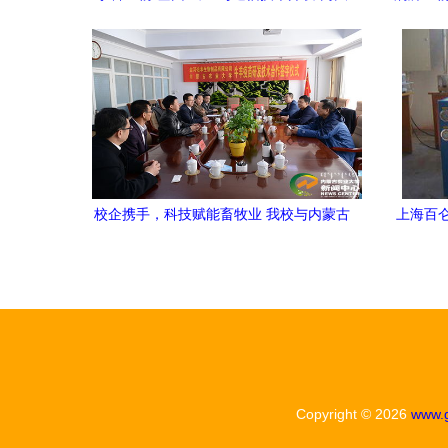
引擎共促小核酸药物研发新突破
校企携手，科技赋能畜牧业 我校与内蒙古
上海百
金河佑本生物制品签署牛羊疫苗技术合作
价及
研发协议
Copyright © 2026
www.g