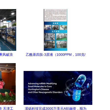
乘风破浪
乙酰基四肽-3原液（1000PPM，100克/
瓶） 生物技术研发中的高效活性成分解决
方案
作 天津工
溪砾科技完成3000万美元A轮融资，顺为