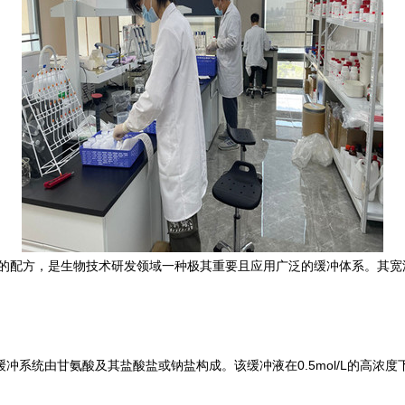
2至10.6的配方，是生物技术研发领域一种极其重要且应用广泛的缓冲体系。
冲系统由甘氨酸及其盐酸盐或钠盐构成。该缓冲液在0.5mol/L的高浓度下，