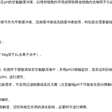
定pH的甘氨酸缓冲液，以维持细胞外环境或帮助释放细胞内含物而不引
液可作为平衡缓冲液、洗涤缓冲液或洗脱缓冲液使用，特别是在需要极端
则：
7.54g溶于1L去离子水中）。
Cl）在搅拌下缓慢滴加至甘氨酸溶液中，并用pH计精确监控，直至达到目标
aOH）进行调节。
实验需求，可采用过滤除菌或高压灭菌（注意极端pH下可能发生部分降解
准确性。
蛋白质溶解度、活性和相互作用的潜在影响，必要时可进行稀释。