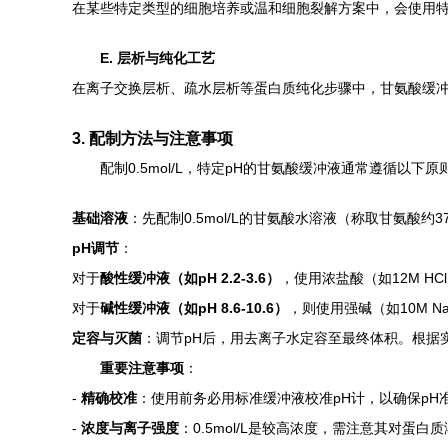
在某些特定类型的细胞培养或温和细胞裂解方案中，会使用特
E. 层析与纯化工艺
在离子交换层析、疏水层析等蛋白质纯化步骤中，甘氨酸缓冲
3. 配制方法与注意事项
配制0.5mol/L，特定pH的甘氨酸缓冲液通常遵循以下原
基础溶液
：先配制0.5mol/L的甘氨酸水溶液（称取甘氨酸约3
pH调节
：
对于
酸性缓冲液（如pH 2.2-3.6）
，使用浓盐酸（如12M H
对于
碱性缓冲液（如pH 8.6-10.6）
，则使用强碱（如10M N
定容与灭菌
：调节pH后，用去离子水定容至最终体积。根据
重要注意事项
：
-
精确校准
：使用前务必用标准缓冲液校准pH计，以确保pH
-
浓度与离子强度
：0.5mol/L是较高浓度，需注意其对