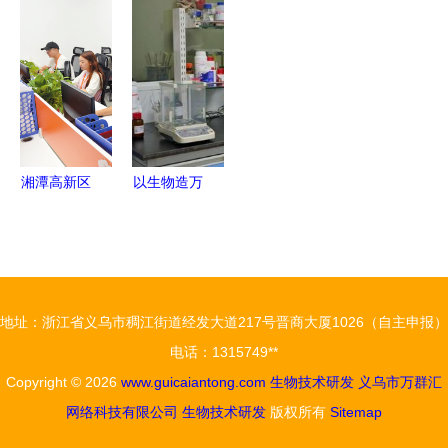
章 广州佰
技进展
力，让企业
聚焦招商引
宝莉的研发
在科技创新
资与生物技
之路
中心唱主角
术研发合作
——通信技
术开发的探
索之路
湘潭高新区
以生物造万
聚焦科技引
物 合成生
领，打造通
物产业化提
信技术创新
速，开启生
高地
物技术研发
地址：浙江省义乌市稠江街道经发大道217号晋商大厦1026（自主申报）
新纪元
电话：1315749**
Copyright © 2026
www.guicaiantong.com
生物技术研发
义乌市万群汇
网络科技有限公司
生物技术研发
版权所有
Sitemap